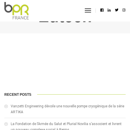
Edtech
toggle
navigation
RECENT POSTS
Vanzetti Engineering dévoile une nouvelle pompe cryogénique de la série
ARTIKA
La Fondation de l’Armée du Salut et Plurial Novilia s’associent et livrent
un nouveau complexe social à Reims