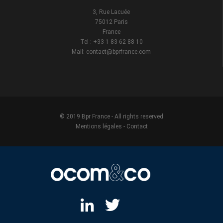
3, Rue Lacuée
75012 Paris
France
Tel : +33 1 83 62 88 10
Mail: contact@bprfrance.com
© 2019 Bpr France - All rights reserved
Mentions légales
-
Contact