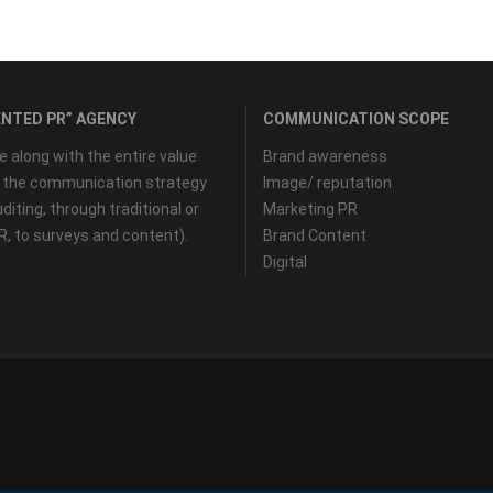
NTED PR” AGENCY
COMMUNICATION SCOPE
along with the entire value
Brand awareness
f the communication strategy
Image/ reputation
diting, through traditional or
Marketing PR
PR, to surveys and content).
Brand Content
Digital