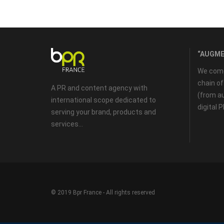
“AUGME
We come 
chain o
A PR and content agency with
(from au
international scope dedicated to
digital 
serving your brand, products and
services...
© 2019 Bpr France - All rights reserved