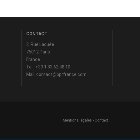
CONTACT
3, Rue Lacuée
75012 Paris
France
Tel : +33 1 83 62 88 10
Mail: contact@bprfrance.com
Mentions légales
-
Contact