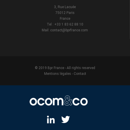
3, Rue Lacuée
75012 Paris
France
Tel : +33 1 83 62 88 10
Mail: contact@bprfrance.com
© 2019 Bpr France - All rights reserved
Mentions légales
-
Contact