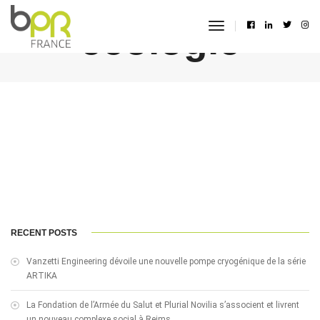
écologie
toggle
navigation
RECENT POSTS
Vanzetti Engineering dévoile une nouvelle pompe cryogénique de la série
ARTIKA
La Fondation de l’Armée du Salut et Plurial Novilia s’associent et livrent
un nouveau complexe social à Reims