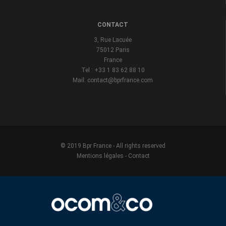
CONTACT
3, Rue Lacuée
75012 Paris
France
Tel : +33 1 83 62 88 10
Mail: contact@bprfrance.com
© 2019 Bpr France - All rights reserved
Mentions légales
-
Contact