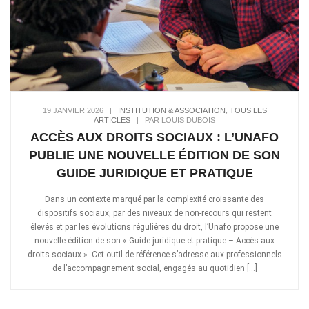
19 JANVIER 2026
|
INSTITUTION & ASSOCIATION
,
TOUS LES
ARTICLES
|
PAR LOUIS DUBOIS
ACCÈS AUX DROITS SOCIAUX : L’UNAFO
PUBLIE UNE NOUVELLE ÉDITION DE SON
GUIDE JURIDIQUE ET PRATIQUE
Dans un contexte marqué par la complexité croissante des
dispositifs sociaux, par des niveaux de non-recours qui restent
élevés et par les évolutions régulières du droit, l’Unafo propose une
nouvelle édition de son « Guide juridique et pratique – Accès aux
droits sociaux ». Cet outil de référence s’adresse aux professionnels
de l’accompagnement social, engagés au quotidien […]