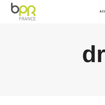
AC
dr