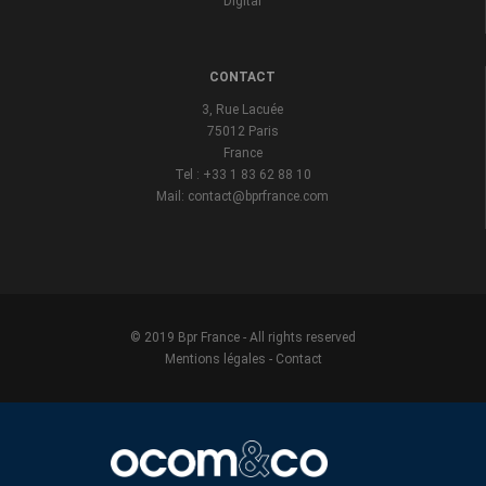
Digital
CONTACT
3, Rue Lacuée
75012 Paris
France
Tel : +33 1 83 62 88 10
Mail: contact@bprfrance.com
© 2019 Bpr France - All rights reserved
Mentions légales
-
Contact