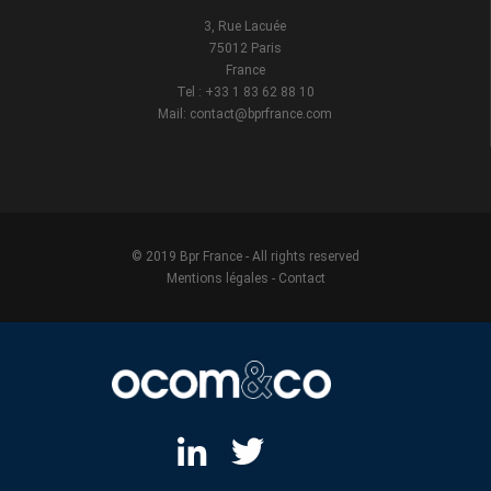
3, Rue Lacuée
75012 Paris
France
Tel : +33 1 83 62 88 10
Mail: contact@bprfrance.com
© 2019 Bpr France - All rights reserved
Mentions légales
-
Contact