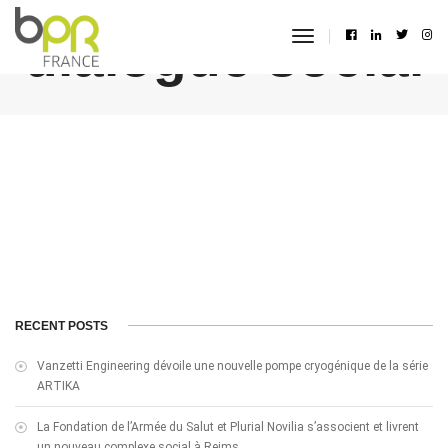
dialogue social
toggle
navigation
RECENT POSTS
Vanzetti Engineering dévoile une nouvelle pompe cryogénique de la série
ARTIKA
La Fondation de l’Armée du Salut et Plurial Novilia s’associent et livrent
un nouveau complexe social à Reims