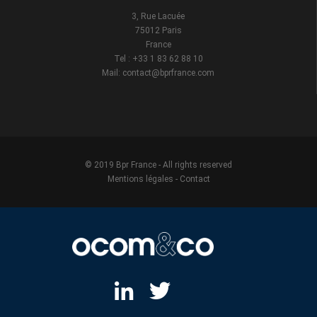
3, Rue Lacuée
75012 Paris
France
Tel : +33 1 83 62 88 10
Mail: contact@bprfrance.com
© 2019 Bpr France - All rights reserved
Mentions légales
-
Contact