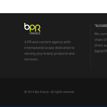
“AUGME
We come 
chain o
A PR and content agency with
(from au
international scope dedicated to
digital 
serving your brand, products and
services...
© 2019 Bpr France - All rights reserved