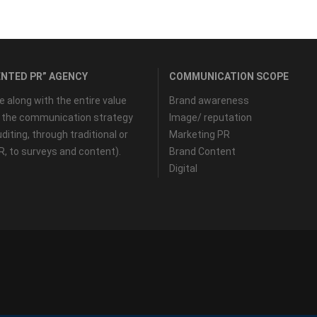
NTED PR” AGENCY
COMMUNICATION SCOPE
along with the entire value
Brand awareness
f the communication strategy
Image/ reputation
diting, through traditional or
Marketing PR
PR, to surveys and content).
Brand Content
Digital