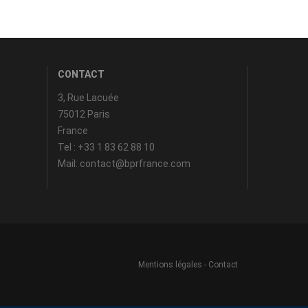
CONTACT
3, Rue Lacuée
75012 Paris
France
Tel : +33 1 83 62 88 10
Mail: contact@bprfrance.com
Mentions légales
-
Contact