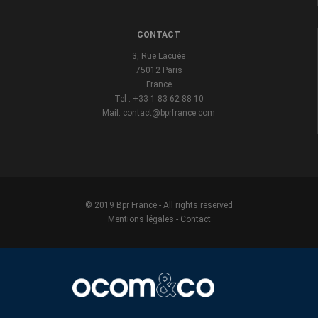
CONTACT
3, Rue Lacuée
75012 Paris
France
Tel : +33 1 83 62 88 10
Mail: contact@bprfrance.com
© 2019 Bpr France - All rights reserved
Mentions légales
-
Contact