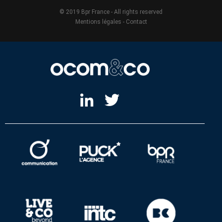
© 2019 Bpr France - All rights reserved
Mentions légales
-
Contact