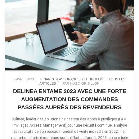
6 AVRIL 2023
|
FINANCE & ASSURANCE
,
TECHNOLOGIE
,
TOUS LES
ARTICLES
|
PAR HUGO GRISILLON
DELINEA ENTAME 2023 AVEC UNE FORTE
AUGMENTATION DES COMMANDES
PASSÉES AUPRÈS DES REVENDEURS
Delinea, leader des solutions de gestion des accès à privilèges (PAM,
Privileged Access Management) pour une sécurité continue, analyse
les résultats de son réseau mondial de vente indirecte en 2022. Il en
ressort une forte dynamique sur le début de l’année 2023, concrétisée