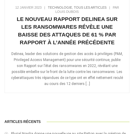
12 JANVIER 2023
|
TECHNOLOGIE
,
TOUS LES ARTICLES
|
PAR
LOUIS DUBOIS
LE NOUVEAU RAPPORT DELINEA SUR
LES RANSOMWARES RÉVÈLE UNE
BAISSE DES ATTAQUES DE 61 % PAR
RAPPORT À L’ANNÉE PRÉCÉDENTE
Delinea, leader des solutions de gestion des accès à privilèges (PAM,
Privileged Access Management) pour une sécurité continue, publie
son Rapport sur l’état des ransomwares en 2022, révélant une
possible embellie sur le front de la lutte contre les ransomwares. Les
cyberattaques très répandues de ce type ont en effet nettement reculé
au cours des 12 derniers […]
ARTICLES RÉCENTS
Plurial Novilia donne une nouvelle vie au site Patton avec la création de