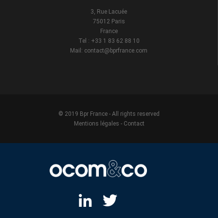
3, Rue Lacuée
75012 Paris
France
Tel : +33 1 83 62 88 10
Mail: contact@bprfrance.com
© 2019 Bpr France - All rights reserved
Mentions légales
-
Contact