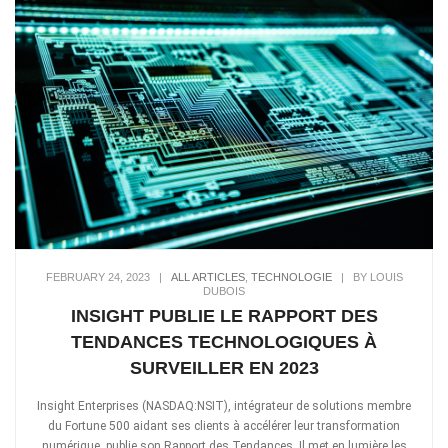
FEBRUARY 24, 2023
|
ALL ARTICLES
,
TECHNOLOGIE
|
BY LOUIS
DUBOIS
INSIGHT PUBLIE LE RAPPORT DES
TENDANCES TECHNOLOGIQUES À
SURVEILLER EN 2023
Insight Enterprises (NASDAQ:NSIT), intégrateur de solutions membre
du Fortune 500 aidant ses clients à accélérer leur transformation
numérique, publie son Rapport des Tendances. Il met en lumière les