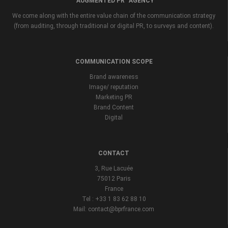
“AUGMENTED PR” AGENCY
We come along with the entire value chain of the communication strategy
(from auditing, through traditional or digital PR, to surveys and content).
COMMUNICATION SCOPE
Brand awareness
Image/ reputation
Marketing PR
Brand Content
Digital
CONTACT
3, Rue Lacuée
75012 Paris
France
Tel : +33 1 83 62 88 10
Mail: contact@bprfrance.com