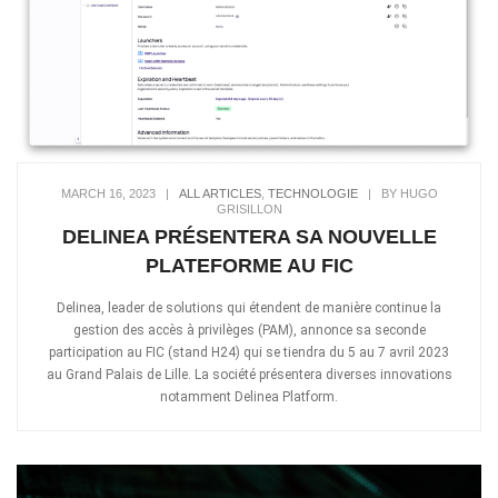
MARCH 16, 2023
|
ALL ARTICLES
,
TECHNOLOGIE
|
BY HUGO
GRISILLON
DELINEA PRÉSENTERA SA NOUVELLE
PLATEFORME AU FIC
Delinea, leader de solutions qui étendent de manière continue la
gestion des accès à privilèges (PAM), annonce sa seconde
participation au FIC (stand H24) qui se tiendra du 5 au 7 avril 2023
au Grand Palais de Lille. La société présentera diverses innovations
notamment Delinea Platform.