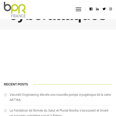
cyberattaques
toggle
navigation
RECENT POSTS
Vanzetti Engineering dévoile une nouvelle pompe cryogénique de la série
ARTIKA
La Fondation de l’Armée du Salut et Plurial Novilia s’associent et livrent
un nouveau complexe social à Reims