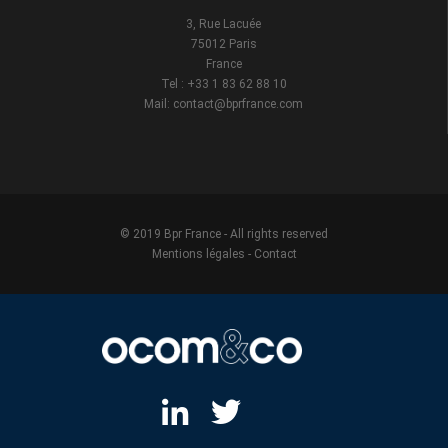
3, Rue Lacuée
75012 Paris
France
Tel : +33 1 83 62 88 10
Mail: contact@bprfrance.com
© 2019 Bpr France - All rights reserved
Mentions légales
-
Contact