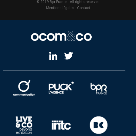
© 2019 Bpr France - All rights reserved
Mentions légales
-
Contact