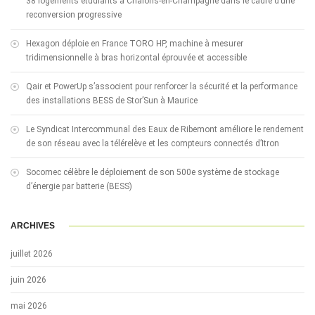
38 logements étudiants à Châlons-en-Champagne dans le cadre d’une
reconversion progressive
Hexagon déploie en France TORO HP, machine à mesurer
tridimensionnelle à bras horizontal éprouvée et accessible
Qair et PowerUp s’associent pour renforcer la sécurité et la performance
des installations BESS de Stor’Sun à Maurice
Le Syndicat Intercommunal des Eaux de Ribemont améliore le rendement
de son réseau avec la télérelève et les compteurs connectés d’Itron
Socomec célèbre le déploiement de son 500e système de stockage
d’énergie par batterie (BESS)
ARCHIVES
juillet 2026
juin 2026
mai 2026