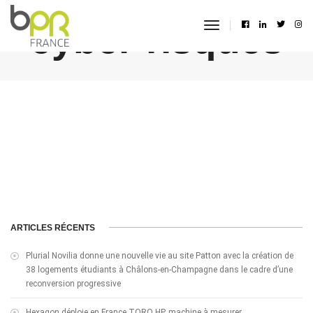
cyber-risques
toggle
navigation
ARTICLES RÉCENTS
Plurial Novilia donne une nouvelle vie au site Patton avec la création de
38 logements étudiants à Châlons-en-Champagne dans le cadre d’une
reconversion progressive
Hexagon déploie en France TORO HP, machine à mesurer