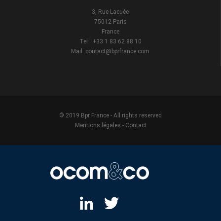
3, Rue Lacuée
75012 Paris
France
Tel : +33 1 83 62 88 10
Mail: contact@bprfrance.com
© 2019 Bpr France - All rights reserved
Mentions légales
-
Contact