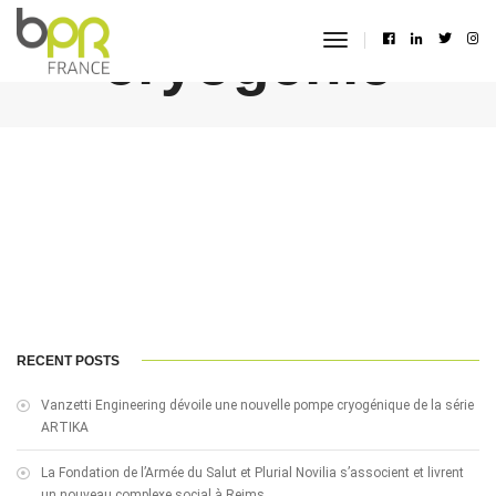
cryogénie
toggle
navigation
RECENT POSTS
Vanzetti Engineering dévoile une nouvelle pompe cryogénique de la série
ARTIKA
La Fondation de l’Armée du Salut et Plurial Novilia s’associent et livrent
un nouveau complexe social à Reims