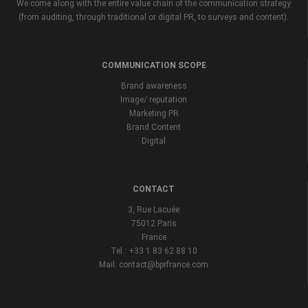
We come along with the entire value chain of the communication strategy
(from auditing, through traditional or digital PR, to surveys and content).
COMMUNICATION SCOPE
Brand awareness
Image/ reputation
Marketing PR
Brand Content
Digital
CONTACT
3, Rue Lacuée
75012 Paris
France
Tel : +33 1 83 62 88 10
Mail: contact@bprfrance.com