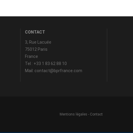
CONTACT
3, Rue Lacuée
75012 Paris
France
Tel : +33 1 83 62 88 10
Mail: contact@bprfrance.com
Mentions légales
-
Contact