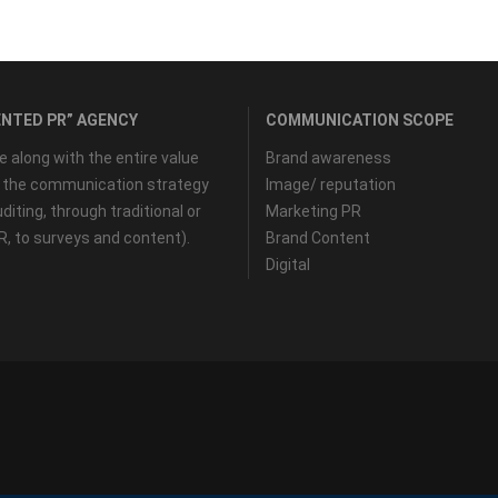
NTED PR” AGENCY
COMMUNICATION SCOPE
along with the entire value
Brand awareness
f the communication strategy
Image/ reputation
diting, through traditional or
Marketing PR
PR, to surveys and content).
Brand Content
Digital