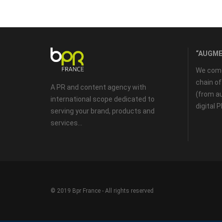
“AUGME
We come 
chain o
A PR and content agency with
(from au
international scope dedicated to
digital 
serving your brand, products and
services...
© 2019 Bpr France - All rights reserved