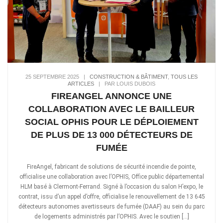
25 SEPTEMBRE 2025
|
CONSTRUCTION & BÂTIMENT
,
TOUS LES
ARTICLES
|
PAR LOUIS DUBOIS
FIREANGEL ANNONCE UNE
COLLABORATION AVEC LE BAILLEUR
SOCIAL OPHIS POUR LE DÉPLOIEMENT
DE PLUS DE 13 000 DÉTECTEURS DE
FUMÉE
FireAngel, fabricant de solutions de sécurité incendie de pointe,
officialise une collaboration avec l’OPHIS, Office public départemental
HLM basé à Clermont-Ferrand. Signé à l’occasion du salon H’expo, le
contrat, issu d’un appel d’offre, officialise le renouvellement de 13 645
détecteurs autonomes avertisseurs de fumée (DAAF) au sein du parc
de logements administrés par l’OPHIS. Avec le soutien […]