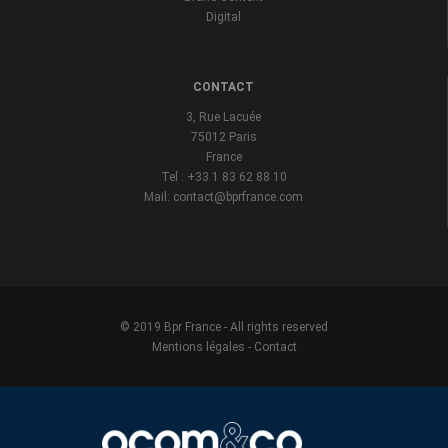
Digital
CONTACT
3, Rue Lacuée
75012 Paris
France
Tel : +33 1 83 62 88 10
Mail: contact@bprfrance.com
© 2019 Bpr France - All rights reserved
Mentions légales
-
Contact