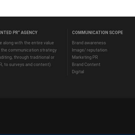
NTED PR” AGENCY
COMMUNICATION SCOPE
along with the entire value
Brand awareness
f the communication strategy
Image/ reputation
diting, through traditional or
Marketing PR
PR, to surveys and content).
Brand Content
Digital