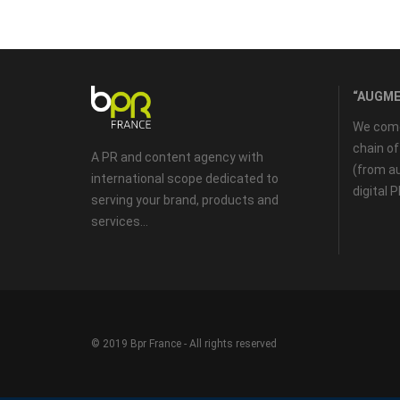
“AUGME
We come 
chain o
A PR and content agency with
(from au
international scope dedicated to
digital 
serving your brand, products and
services...
© 2019 Bpr France - All rights reserved