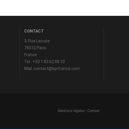
CONTACT
3, Rue Lacuée
75012 Paris
France
Tel : +33 1 83 62 88 10
Mail: contact@bprfrance.com
Mentions légales
-
Contact