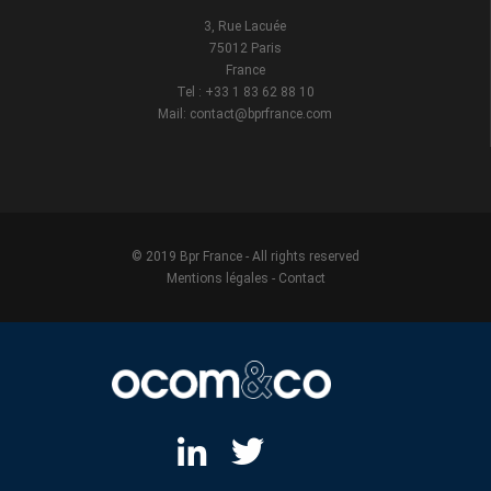
3, Rue Lacuée
75012 Paris
France
Tel : +33 1 83 62 88 10
Mail: contact@bprfrance.com
© 2019 Bpr France - All rights reserved
Mentions légales
-
Contact