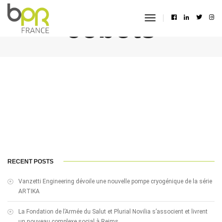
cobots
toggle
navigation
RECENT POSTS
Vanzetti Engineering dévoile une nouvelle pompe cryogénique de la série
ARTIKA
La Fondation de l’Armée du Salut et Plurial Novilia s’associent et livrent
un nouveau complexe social à Reims