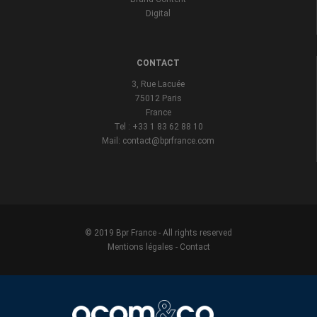
Digital
CONTACT
3, Rue Lacuée
75012 Paris
France
Tel : +33 1 83 62 88 10
Mail: contact@bprfrance.com
© 2019 Bpr France - All rights reserved
Mentions légales
-
Contact