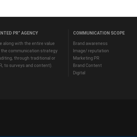
NTED PR” AGENCY
COMMUNICATION SCOPE
along with the entire value
Brand awareness
f the communication strategy
Image/ reputation
diting, through traditional or
Marketing PR
PR, to surveys and content).
Brand Content
Digital