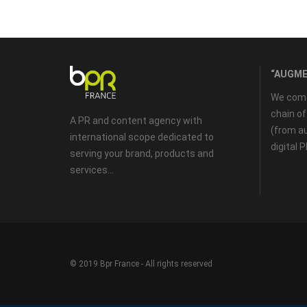
“AUGME
We come 
chain o
A PR and content agency with
(from au
international scope dedicated to
digital 
serving your brand, products and
services...
© 2019 Bpr France - All rights reserved