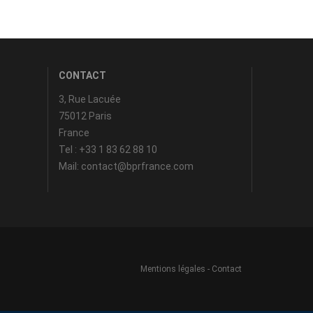
CONTACT
3, Rue Lacuée
75012 Paris
France
Tel : +33 1 83 62 88 10
Mail: contact@bprfrance.com
Mentions légales
-
Contact