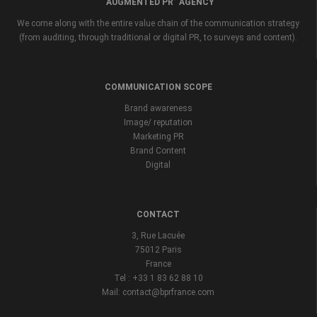
“AUGMENTED PR” AGENCY
We come along with the entire value chain of the communication strategy
(from auditing, through traditional or digital PR, to surveys and content).
COMMUNICATION SCOPE
Brand awareness
Image/ reputation
Marketing PR
Brand Content
Digital
CONTACT
3, Rue Lacuée
75012 Paris
France
Tel : +33 1 83 62 88 10
Mail: contact@bprfrance.com