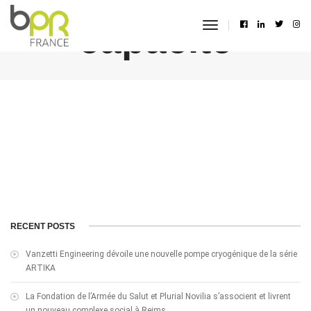
capacité
toggle
navigation
RECENT POSTS
Vanzetti Engineering dévoile une nouvelle pompe cryogénique de la série
ARTIKA
La Fondation de l’Armée du Salut et Plurial Novilia s’associent et livrent
un nouveau complexe social à Reims