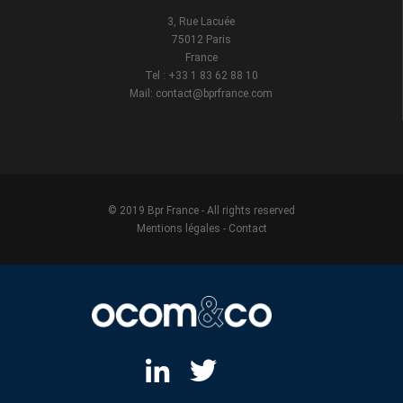
3, Rue Lacuée
75012 Paris
France
Tel : +33 1 83 62 88 10
Mail: contact@bprfrance.com
© 2019 Bpr France - All rights reserved
Mentions légales
-
Contact