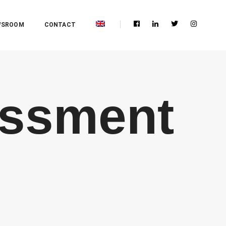
WSROOM
CONTACT
essment