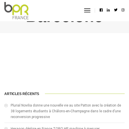
Barcelone
toggle
navigation
ARTICLES RÉCENTS
Plurial Novilia donne une nouvelle vie au site Patton avec la création de
38 logements étudiants à Châlons-en-Champagne dans le cadre d’une
reconversion progressive
Hexagon déploie en France TORO HP, machine à mesurer