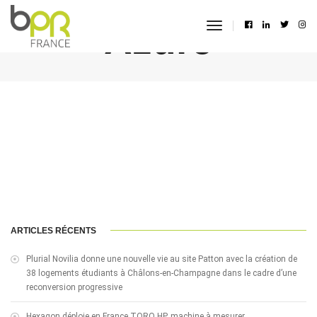
Azure
toggle
navigation
ARTICLES RÉCENTS
Plurial Novilia donne une nouvelle vie au site Patton avec la création de
38 logements étudiants à Châlons-en-Champagne dans le cadre d’une
reconversion progressive
Hexagon déploie en France TORO HP, machine à mesurer