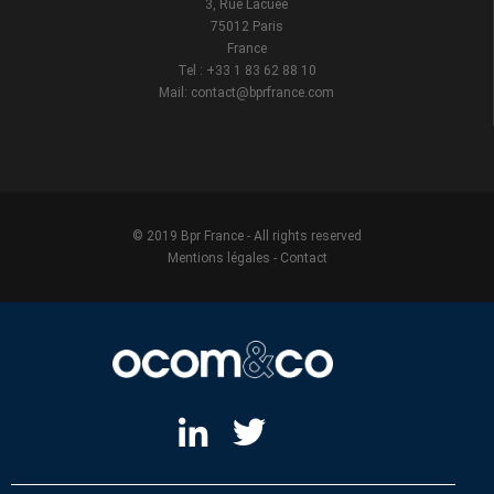
3, Rue Lacuée
75012 Paris
France
Tel : +33 1 83 62 88 10
Mail: contact@bprfrance.com
© 2019 Bpr France - All rights reserved
Mentions légales
-
Contact