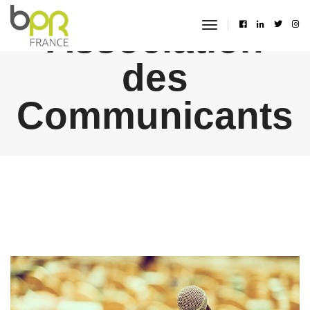
Association
toggle
navigation
des
Communicants