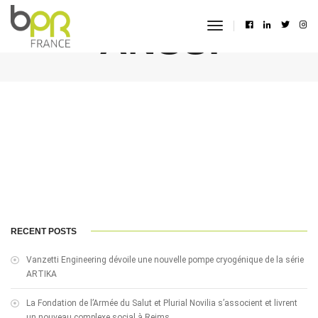
ANSSI
toggle
navigation
RECENT POSTS
Vanzetti Engineering dévoile une nouvelle pompe cryogénique de la série
ARTIKA
La Fondation de l’Armée du Salut et Plurial Novilia s’associent et livrent
un nouveau complexe social à Reims