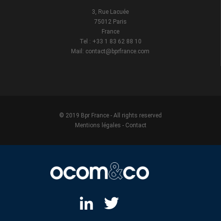
3, Rue Lacuée
75012 Paris
France
Tel : +33 1 83 62 88 10
Mail: contact@bprfrance.com
© 2019 Bpr France - All rights reserved
Mentions légales
-
Contact