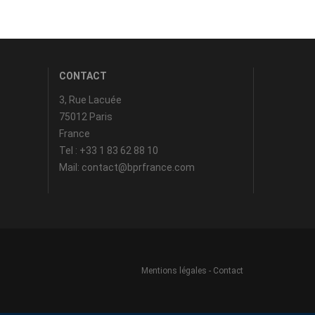
CONTACT
3, Rue Lacuée
75012 Paris
France
Tel : +33 1 83 62 88 10
Mail: contact@bprfrance.com
Mentions légales
-
Contact