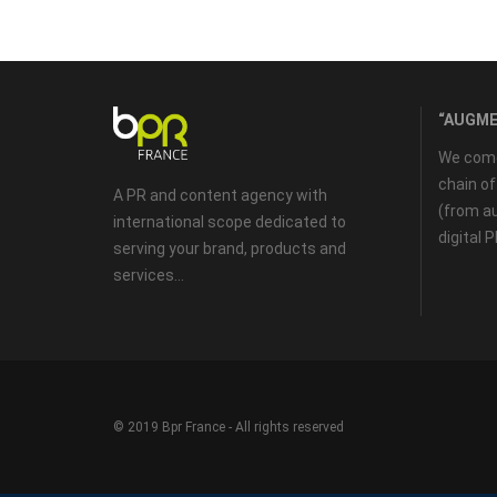
“AUGME
We come 
chain o
A PR and content agency with
(from au
international scope dedicated to
digital 
serving your brand, products and
services...
© 2019 Bpr France - All rights reserved