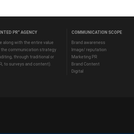
NTED PR” AGENCY
COMMUNICATION SCOPE
along with the entire value
Brand awareness
f the communication strategy
Image/ reputation
diting, through traditional or
Marketing PR
PR, to surveys and content).
Brand Content
Digital