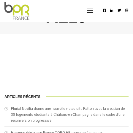
AL10
toggle
navigation
ARTICLES RÉCENTS
Plurial Novilia donne une nouvelle vie au site Patton avec la création de
38 logements étudiants à Châlons-en-Champagne dans le cadre d’une
reconversion progressive
Hexagon déploie en France TORO HP, machine à mesurer