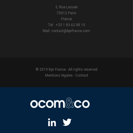
3, Rue Lacuée
75012 Paris
France
Tel : +33 1 83 62 88 10
Mail: contact@bprfrance.com
© 2019 Bpr France - All rights reserved
Mentions légales
-
Contact