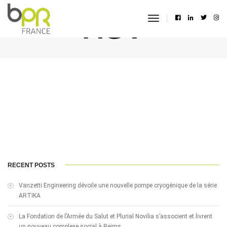
AGV
toggle
navigation
RECENT POSTS
Vanzetti Engineering dévoile une nouvelle pompe cryogénique de la série
ARTIKA
La Fondation de l’Armée du Salut et Plurial Novilia s’associent et livrent
un nouveau complexe social à Reims