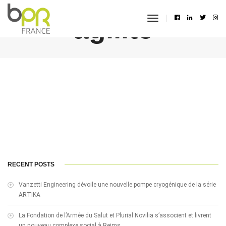
agilité
toggle
navigation
RECENT POSTS
Vanzetti Engineering dévoile une nouvelle pompe cryogénique de la série
ARTIKA
La Fondation de l’Armée du Salut et Plurial Novilia s’associent et livrent
un nouveau complexe social à Reims