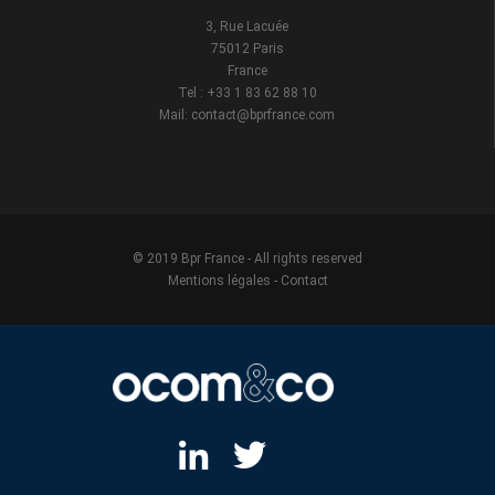
3, Rue Lacuée
75012 Paris
France
Tel : +33 1 83 62 88 10
Mail: contact@bprfrance.com
© 2019 Bpr France - All rights reserved
Mentions légales
-
Contact