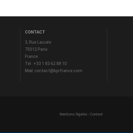
CONTACT
3, Rue Lacuée
75012 Paris
France
Tel : +33 1 83 62 88 10
Mail: contact@bprfrance.com
Mentions légales
-
Contact