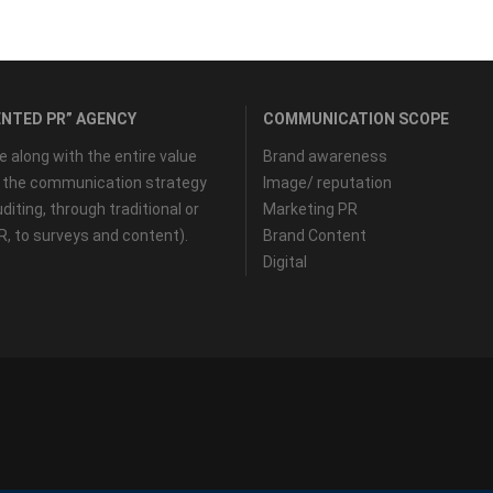
NTED PR” AGENCY
COMMUNICATION SCOPE
along with the entire value
Brand awareness
f the communication strategy
Image/ reputation
diting, through traditional or
Marketing PR
PR, to surveys and content).
Brand Content
Digital