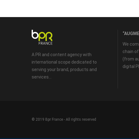
“AUGME
We come 
chain o
A PR and content agency with
(from au
international scope dedicated to
digital 
serving your brand, products and
services...
© 2019 Bpr France - All rights reserved