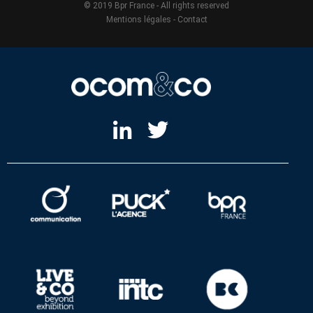
© 2019 Bpr France - All rights reserved
Mentions légales
-
Contact