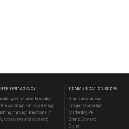
NTED PR” AGENCY
COMMUNICATION SCOPE
along with the entire value
Brand awareness
f the communication strategy
Image/ reputation
diting, through traditional or
Marketing PR
PR, to surveys and content).
Brand Content
Digital