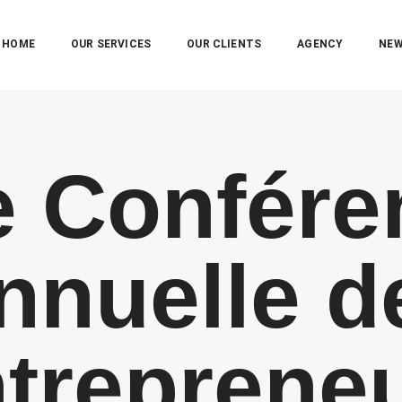
HOME
OUR SERVICES
OUR CLIENTS
AGENCY
NE
e Confére
nnuelle d
treprene