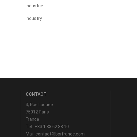
Industrie
Industry
CONTACT
3, Rue Lacuée
75012 Paris
France
Tel : +33 1 83 62 88 10
Mail: contact@bprfrance.com