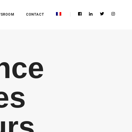
WSROOM
CONTACT
nce
es
urs