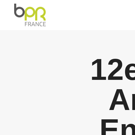
12
A
En