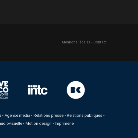
Mentions légales
-
Contact
e
•
Agence média
•
Relations presse
•
Relations publiques
•
audiovisuelle
•
Motion design
•
Imprimerie