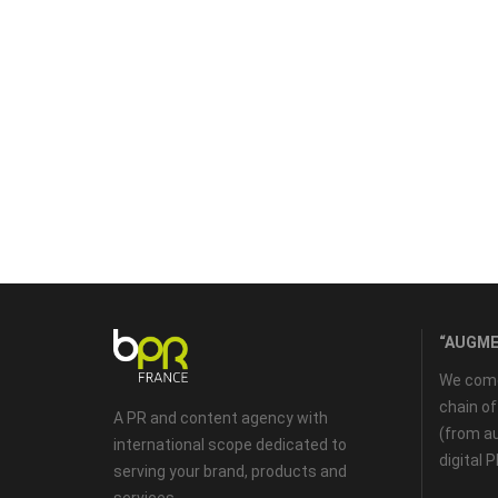
“AUGME
We come 
chain o
A PR and content agency with
(from au
international scope dedicated to
digital 
serving your brand, products and
services...